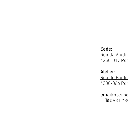
Sede:
Rua da Ajuda
4350-017 Por
Atelier:
Rua do Bonfim
4300-066 Por
email:
xscap
Tel:
931 78