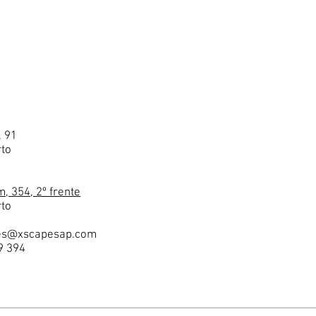
, 91
to
, 354, 2º frente
to
es@xscapesap.com
9 394